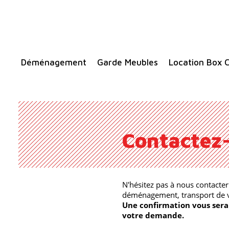
Déménagement
Garde Meubles
Location Box C
Contactez
N'hésitez pas à nous contacte
déménagement, transport de v
Une confirmation vous sera
votre demande.