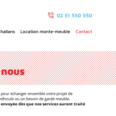
02 51 550 550
hallans
Location monte-meuble
Contact
-nous
r pour échanger ensemble votre projet de
éhicule ou un besoin de garde meuble.
 envoyée dès que nos services auront traité